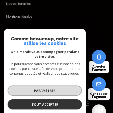
Nos partenaires
Mentions légales
Admin
Comme beaucoup, notre site
Nos honoraires
utilise les cookies
On aimerait vous accompagner pendant
Politique RGPD
votre visite.
En poursuivant, vous acceptez l'utilisation des
Appeler
Cookies
cookies par ce site, afin de vous proposer des
l'agence
contenus adaptés et réaliser des statistiques !
© 2026 | Tous droits réservés
PARAMÉTRER
Contacter
l'agence
Réalisé par
TOUT ACCEPTER
AGENCE FREDIANI