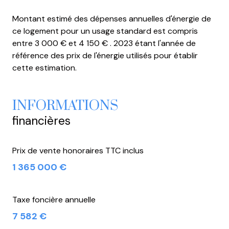
DPE C - 134 / GES C- 16
accès handicapé
Montant estimé des dépenses annuelles d'énergie de
Consommation en énergie finale comprise entre 3000
ce logement pour un usage standard est compris
et 4150 €
entre 3 000 € et 4 150 € . 2023 étant l'année de
Estimation annuelle de la consommation d’énergie du
référence des prix de l'énergie utilisés pour établir
logement 50 727 kWh
cette estimation.
Les coûts sont estimés en fonction des
caractéristiques de votre logement et pour une
utilisation standard sur 5 usages (chauffage, eau
INFORMATIONS
chaude sanitaire, climatisation, Éclairage, auxiliaires).
ERP Présence de risque(s)
financières
Plan de prévention des risques : PPRN Les informations
sur les risques auxquels ce bien est exposé sont
Prix de vente honoraires TTC inclus
disponibles sur le site Géorisques :
1 365 000 €
www.georisques.gouv.fr.
Honoraires agence à charge du vendeur
Prix de vente 1 365 000 €uro Honoraires d’Agence
Taxe foncière annuelle
Inclus.
7 582 €
Visite et renseignements sur demande.