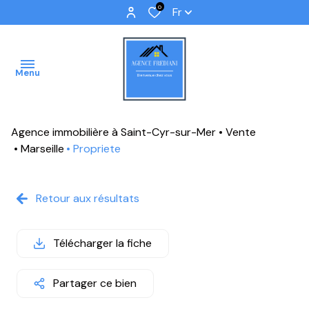
0
Fr
Menu
Agence immobilière à Saint-Cyr-sur-Mer
Vente
ACCUEIL
Marseille
Propriete
VENTES
Retour aux résultats
IMMOBILIER
PROFFESSIONNEL
Télécharger la fiche
IMMOBILIER
NEUF
Partager ce bien
NOS