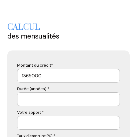
Honoraires | AGENCE FREDIANI (la-boite-immo.com)
Agence Frediani.fr
Référence annonce 0217
CALCUL
Agence Immobilière Frediani
des mensualités
Pro-Siren 830 751 368 au RCS de TOULON
Montant du crédit*
Durée (années) *
Votre apport *
Taux d'emprunt (%) *