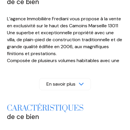
de ce bien
L’agence Immobilière Frediani vous propose à la vente
en exclusivité sur le haut des Camoins Marseille 13011
Une superbe et exceptionnelle propriété avec une
villa, de plain-pied de construction traditionnelle et de
grande qualité édifiée en 2006, aux magnifiques
finitions et prestations.
Composée de plusieurs volumes habitables avec une
surface de 385 m2, sur une parcelle de terrain de
5000 mètres carrés très rare sur ce secteur calme et
ensoleillé du matin au soir.
En savoir plus
Idéalement distribuée sans vis à vis pour une grande
famille avec chacun son volume,
Il est possible de diviser la maison en plusieurs
CARACTÉRISTIQUES
appartements, d'en acheter un avec son terrain
de ce bien
de loisir/jardin privatif
Soit pour des professions libérales, les accès