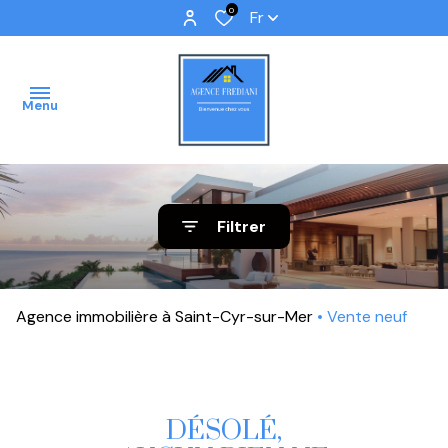
0
Fr
Menu
ACCUEIL
Filtrer
VENTES
IMMOBILIER
Agence immobilière à Saint-Cyr-sur-Mer
Vente neuf
PROFFESSIONNEL
IMMOBILIER
NEUF
DÉSOLÉ,
NOS