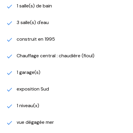
paluds Aubagne, celle de Signes, et Le circuit Paul
1 salle(s) de bain
Ricard. Renseignements et Visites sur rendez-vous.
Information loi ALUR : Taxe foncière 3980 €uros DPE D
3 salle(s) d'eau
169 / GES 46 Consommation en énergie finale non
renseigné. Estimation des coûts annuels d’énergie du
logement Les coûts sont estimés en fonction des
construit en 1995
caractéristiques de votre logement et pour une
utilisation standard sur 5 usages (chauffage, eau
Chauffage central : chaudière (fioul)
chaude sanitaire, climatisation, Éclairage, auxiliaires).
Entre 3300 € et 4530 € par an Plan de prévention
1 garage(s)
des risques : PPRN Les informations sur les risques
auxquels ce bien est exposé sont disponibles sur le
site Géorisques : www.georisques.gouv.fr. Honoraires
exposition Sud
agence à charge du vendeur. Prix de vente 1 460 000
€uro Honoraires d’Agence Inclus. Honoraires | AGENCE
1 niveau(x)
FREDIANI (la-boite-immo.com) Agence Frediani.fr
Référence annonce 0138 Agence Immobilière Frediani
vue dégagée mer
Pro-Siren 830 751 368 au RCS de TOULON
Les informations sur les risques auxquels ce bien est