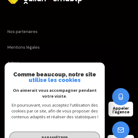
Nos partenaires
Mentions légales
Admin
Comme beaucoup, notre site
Nos honoraires
utilise les cookies
On aimerait vous accompagner pendant
Politique RGPD
votre visite.
En poursuivant, vous acceptez l'utilisation des
Appeler
Cookies
cookies par ce site, afin de vous proposer des
l'agence
contenus adaptés et réaliser des statistiques !
© 2026 | Tous droits réservés
PARAMÉTRER