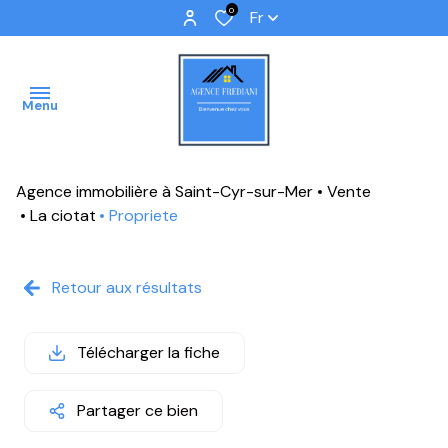
0
Fr
Menu
Agence immobilière à Saint-Cyr-sur-Mer
Vente
ACCUEIL
La ciotat
Propriete
VENTES
Retour aux résultats
IMMOBILIER
PROFFESSIONNEL
Télécharger la fiche
IMMOBILIER
NEUF
Partager ce bien
NOS