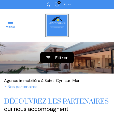
0
Fr
Menu
ACCUEIL
Filtrer
VENTES
IMMOBILIER
Agence immobilière à Saint-Cyr-sur-Mer
PROFFESSIONNEL
Nos partenaires
IMMOBILIER
DÉCOUVREZ LES PARTENAIRES
NEUF
qui nous accompagnent
NOS