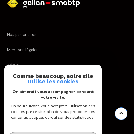
Nos partenaires
Mentions légales
Admin
Comme beaucoup, notre site
Nos honoraires
utilise les cookies
On aimerait vous accompagner pendant
Politique RGPD
votre visite.
En poursuivant, vous acceptez l'utilisation des
Cookies
cookies par ce site, afin de vous proposer des
contenus adaptés et réaliser des statistiques !
© 2026 | Tous droits réservés