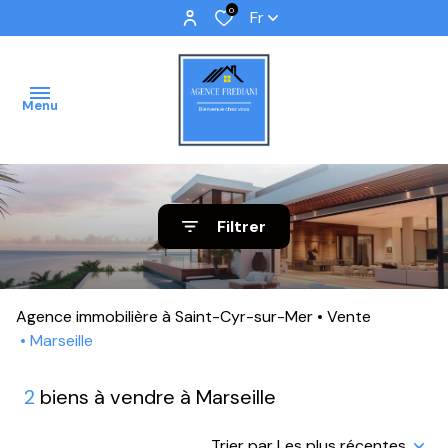
0
Fr
Menu
ACCUEIL
Filtrer
VENTES
IMMOBILIER
Agence immobilière à Saint-Cyr-sur-Mer
Vente
PROFFESSIONNEL
Marseille
IMMOBILIER
2
biens à vendre à Marseille
NEUF
NOS
Trier par Les plus récentes