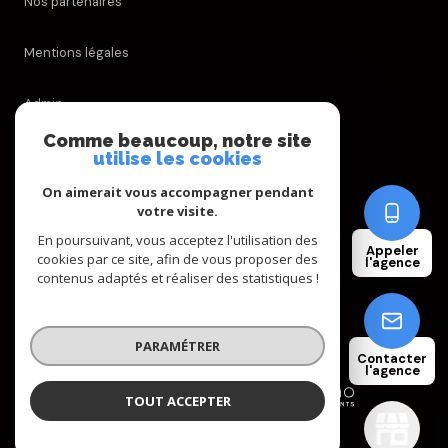
Nos partenaires
Mentions légales
Admin
Comme beaucoup, notre site
Nos honoraires
utilise les cookies
On aimerait vous accompagner pendant
Politique RGPD
votre visite.
En poursuivant, vous acceptez l'utilisation des
Appeler
Cookies
cookies par ce site, afin de vous proposer des
l'agence
contenus adaptés et réaliser des statistiques !
© 2026 | Tous droits réservés
PARAMÉTRER
Contacter
l'agence
Réalisé par
TOUT ACCEPTER
AGENCE FREDIANI
Agence