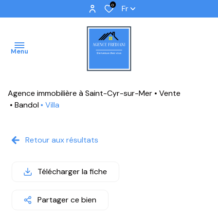
0
Fr
Menu
Agence immobilière à Saint-Cyr-sur-Mer
Vente
ACCUEIL
Bandol
Villa
VENTES
Retour aux résultats
IMMOBILIER
PROFFESSIONNEL
Télécharger la fiche
IMMOBILIER
NEUF
Partager ce bien
NOS