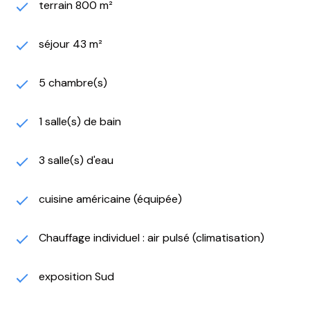
terrain 800 m²
Idéal grande famille, villégiature.
C’est là un bien peu commun sur le marché, qui vous
enchantera par son confort et son espace de bien-
séjour 43 m²
être, à l’abris des regards, une visite s’impose.
Les commodités commerce alimentaire et pharmacie
5 chambre(s)
à 200 mètres et ceux du centre-ville typique de
Bandol sont à 5 minutes en voiture.
1 salle(s) de bain
Accès autoroutiers, vers Toulon, Nice, Marseille Aix
proches,
Ainsi que vers la zone d’activité de Signes, et Le circuit
3 salle(s) d'eau
Paul Ricard.
Renseignements et Visites sur rendez-vous.
cuisine américaine (équipée)
Information loi ALUR :
DPE B / GES A
Chauffage individuel : air pulsé (climatisation)
Consommation en énergie finale comprise entre 930
et 1310 €
Estimation annuelle de la consommation d’énergie du
exposition Sud
logement 11 608 kWh
Les coûts sont estimés en fonction des