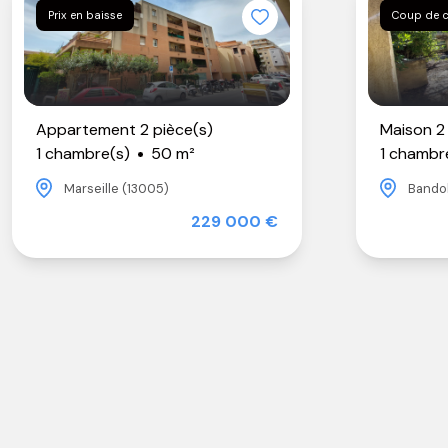
Prix en baisse
Coup de 
Appartement 2 pièce(s)
Maison 2 
1 chambre(s)
50 m²
1 chambr
Marseille (13005)
Bandol
229 000 €