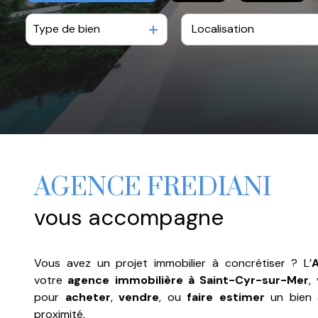
BIENS
Type de bien
De l'ancien
à l'année
VENDUS
De l'immo pro
De l'immo pro
NOTRE
AGENCE
CONTACT
AGENCE FREDIANI
vous accompagne
Vous avez un projet immobilier à concrétiser ? L’
votre
agence immobilière à Saint-Cyr-sur-Mer
,
pour
acheter
,
vendre
, ou
faire estimer
un bien a
proximité.