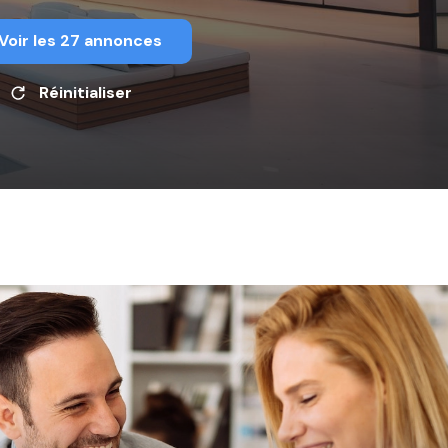
Voir les
27
annonces
Réinitialiser