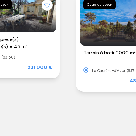
coeur
Coup de coeur
pièce(s)
e(s)
45 m²
Terrain à batir 2000 m²
 (83150)
231 000 €
La Cadière-d'Azur (837
48