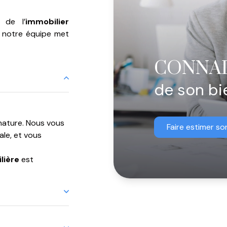
, de l’
immobilier
, notre équipe met
CONNAI
de son bi
nature. Nous vous
Faire estimer so
ale, et vous
lière
est