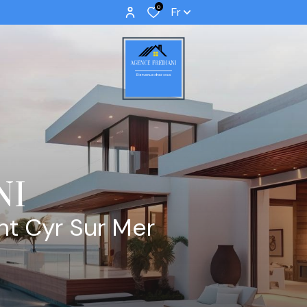
0
Fr
NI
nt Cyr Sur Mer