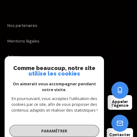
Nos partenaires
Mentions légales
Admin
Comme beaucoup, notre site
Nos honoraires
utilise les cookies
On aimerait vous accompagner pendant
Politique RGPD
votre visite.
En poursuivant, vous acceptez l'utilisation des
Appeler
Cookies
cookies par ce site, afin de vous proposer des
l'agence
contenus adaptés et réaliser des statistiques !
© 2026 | Tous droits réservés
PARAMÉTRER
Contacter