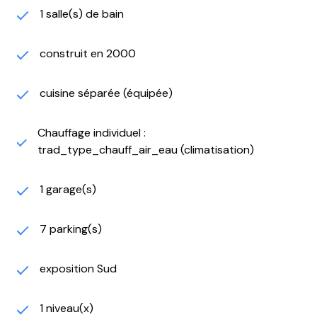
fournisseur.
1 salle(s) de bain
C’est là un bien peu commun sur le marché, qui vous
enchantera par son confort et son espace de bien-
construit en 2000
être, à l’abris des regards, une visite s’impose.
Les commodités tous commerce alimentaire
boulangerie supermarché à 5 minutes en voiture.
cuisine séparée (équipée)
Accès autoroutiers, vers Toulon, Nice, Marseille Aix
proches,
Chauffage individuel :
Ainsi que vers la zone d’activité de Signes, et Le circuit
trad_type_chauff_air_eau (climatisation)
Paul Ricard.
A 3 minutes du golf de la Frégate
1 garage(s)
Renseignements et Visites sur rendez-vous.
Information loi ALUR :
DPE C / GES B
7 parking(s)
Consommation en énergie finale comprise entre 2560
et 3520 €
exposition Sud
Estimation annuelle de la consommation d’énergie du
logement
1 niveau(x)
28 689 kWh