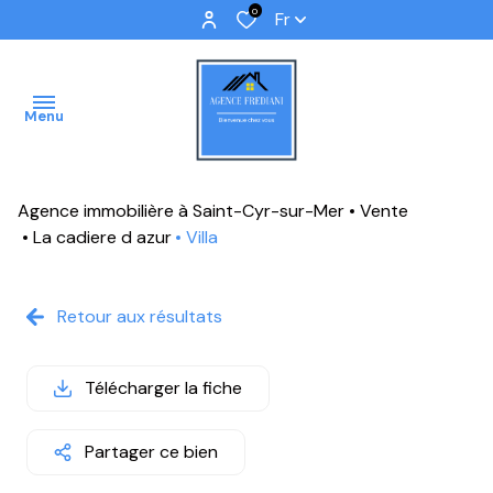
0
Fr
Menu
Agence immobilière à Saint-Cyr-sur-Mer
Vente
ACCUEIL
La cadiere d azur
Villa
VENTES
Retour aux résultats
IMMOBILIER
PROFFESSIONNEL
Télécharger la fiche
IMMOBILIER
NEUF
Partager ce bien
NOS