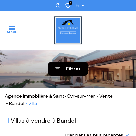
0
Fr
Menu
ACCUEIL
Filtrer
VENTES
IMMOBILIER
Agence immobilière à Saint-Cyr-sur-Mer
Vente
PROFFESSIONNEL
Bandol
Villa
IMMOBILIER
1
Villas à vendre à Bandol
NEUF
NOS
Trier par Les plus récentes