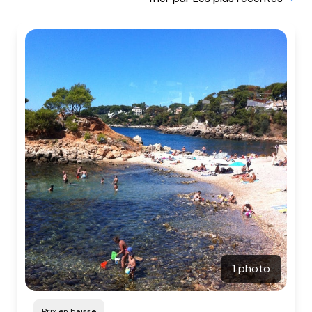
BIENS
VENDUS
NOTRE
AGENCE
CONTACT
1 photo
Prix en baisse