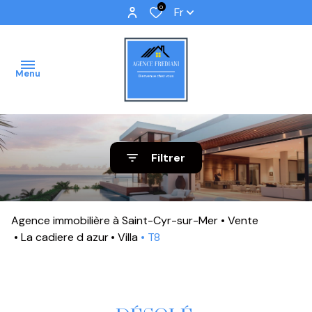
0
Fr
Menu
ACCUEIL
Filtrer
VENTES
IMMOBILIER
Agence immobilière à Saint-Cyr-sur-Mer
Vente
PROFFESSIONNEL
La cadiere d azur
Villa
T8
IMMOBILIER
NEUF
NOS