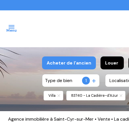
Menu
ACCUEIL
Acheter
de l'ancien
Louer
VENTES
Type de bien
1
Localisat
De l'ancien
à l'anné
IMMOBILIER
De l'immo pro
De l'imm
PROFFESSIONNEL
Villa
83740 - La Cadière-d'Azur
IMMOBILIER
NEUF
Agence immobilière à Saint-Cyr-sur-Mer
Vente
La cad
NOS