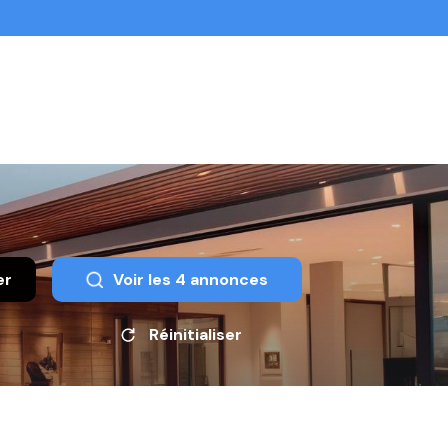
er
Voir les
4
annonces
Réinitialiser