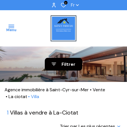
0
Fr
Menu
ACCUEIL
Filtrer
VENTES
IMMOBILIER
Agence immobilière à Saint-Cyr-sur-Mer
Vente
PROFFESSIONNEL
La ciotat
Villa
IMMOBILIER
1
Villas à vendre à La-Ciotat
NEUF
NOS
Trier par Les plus récentes