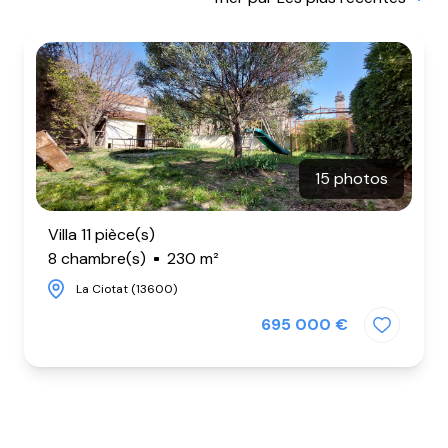
BIENS
VENDUS
NOTRE
AGENCE
CONTACT
15 photos
Villa 11 pièce(s)
8 chambre(s)
230 m²
La Ciotat (13600)
695 000 €