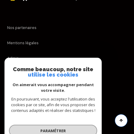
Nos partenaires
Mentions légales
Admin
Comme beaucoup, notre site
Nos honoraires
utilise les cookies
On aimerait vous accompagner pendant
Politique RGPD
votre visite.
En poursuivant, vous acceptez l'utilisation des
Cookies
cookies par ce site, afin de vous proposer des
contenus adaptés et réaliser des statistiques !
© 2026 | Tous droits réservés
PARAMÉTRER