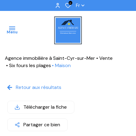
0
Fr
Menu
Agence immobilière à Saint-Cyr-sur-Mer
Vente
ACCUEIL
Six fours les plages
Maison
VENTES
Retour aux résultats
IMMOBILIER
PROFFESSIONNEL
Télécharger la fiche
IMMOBILIER
NEUF
Partager ce bien
NOS