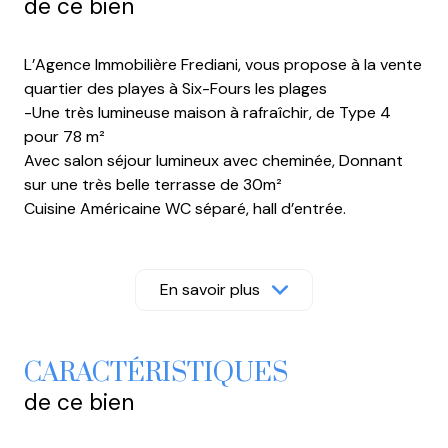
de ce bien
L’Agence Immobilière Frediani, vous propose à la vente
quartier des playes à Six-Fours les plages
-Une très lumineuse maison à rafraîchir, de Type 4
pour 78 m²
Avec salon séjour lumineux avec cheminée, Donnant
sur une très belle terrasse de 30m²
Cuisine Américaine WC séparé, hall d’entrée.
Une chambre de plain-pied avec douche et lavabo,
2 chambres, à l’étage ainsi qu’un bureau rangement,
une spacieuse salle d’eau avec WC
En savoir plus
Un garage 16 m² accès depuis le logement,
stationnement possible devant
Superbe terrain de 295 m² disponible accès véhicules
CARACTÉRISTIQUES
Le tout actuellement libre d’occupation.
de ce bien
Idéal famille, investissement locatif, villégiature proche
plage de Bonnegrâce, à 1.5 kms, ainsi que du Brusc et