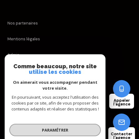
Nos partenaires
Mentions légales
Admin
Comme beaucoup, notre site
Nos honoraires
utilise les cookies
On aimerait vous accompagner pendant
Politique RGPD
votre visite.
En poursuivant, vous acceptez l'utilisation des
Appeler
Cookies
cookies par ce site, afin de vous proposer des
l'agence
contenus adaptés et réaliser des statistiques !
© 2026 | Tous droits réservés
PARAMÉTRER
Contacter
l'agence