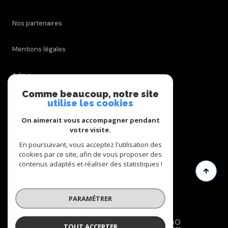
Nos partenaires
Mentions légales
Admin
Comme beaucoup, notre site
Nos honoraires
utilise les cookies
On aimerait vous accompagner pendant
Politique RGPD
votre visite.
En poursuivant, vous acceptez l'utilisation des
Cookies
cookies par ce site, afin de vous proposer des
contenus adaptés et réaliser des statistiques !
© 2026 | Tous droits réservés
PARAMÉTRER
Réalisé par
TOUT ACCEPTER