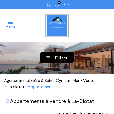
0
Fr
Menu
ACCUEIL
Filtrer
VENTES
IMMOBILIER
Agence immobilière à Saint-Cyr-sur-Mer
Vente
PROFFESSIONNEL
La ciotat
Appartement
IMMOBILIER
2
Appartements à vendre à La-Ciotat
NEUF
NOS
Trier par Les plus récentes