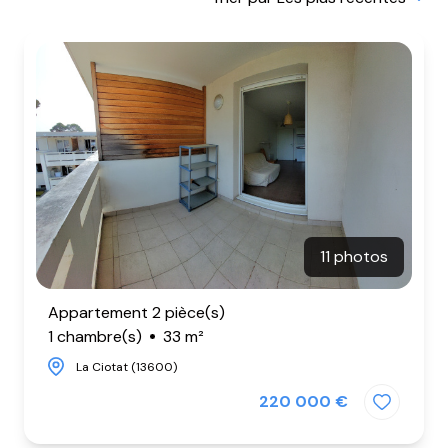
BIENS
VENDUS
NOTRE
AGENCE
CONTACT
11 photos
Appartement 2 pièce(s)
1 chambre(s)
33 m²
La Ciotat (13600)
220 000 €