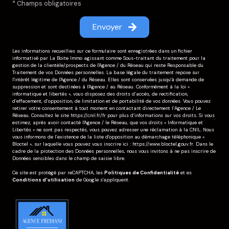
* Champs obligatoires
Envoyer
Les informations recueillies sur ce formulaire sont enregistrées dans un fichier
informatisé par La Boite Immo agissant comme Sous-traitant du traitement pour la
gestion de la clientèle/prospects de l'Agence / du Réseau qui reste Responsable du
Traitement de vos Données personnelles. La base légale du traitement repose sur
l'intérêt légitime de l'Agence / du Réseau. Elles sont conservées jusqu'à demande de
suppression et sont destinées à l'Agence / au Réseau. Conformément à la loi «
informatique et libertés », vous disposez des droits d’accès, de rectification,
d’effacement, d’opposition, de limitation et de portabilité de vos données. Vous pouvez
retirer votre consentement à tout moment en contactant directement l’Agence / Le
Réseau. Consultez le site
https://cnil.fr/fr
pour plus d’informations sur vos droits. Si vous
estimez, après avoir contacté l'Agence / le Réseau, que vos droits « Informatique et
Libertés » ne sont pas respectés, vous pouvez adresser une réclamation à la CNIL. Nous
vous informons de l’existence de la liste d'opposition au démarchage téléphonique «
Bloctel », sur laquelle vous pouvez vous inscrire ici :
https://www.bloctel.gouv.fr
. Dans le
cadre de la protection des Données personnelles, nous vous invitons à ne pas inscrire de
Données sensibles dans le champ de saisie libre.
Ce site est protégé par reCAPTCHA, les
Politiques de Confidentialité
et es
Conditions d'utilisation
de Google s'appliquent.