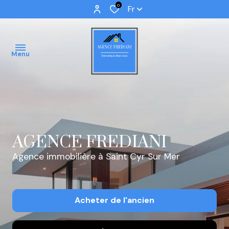
0
Fr
Menu
ACCUEIL
VENTES
AGENCE FREDIANI
IMMOBILIER
Agence immobilière à Saint Cyr Sur Mer
PROFFESSIONNEL
IMMOBILIER
Acheter
de l'ancien
NEUF
NOS