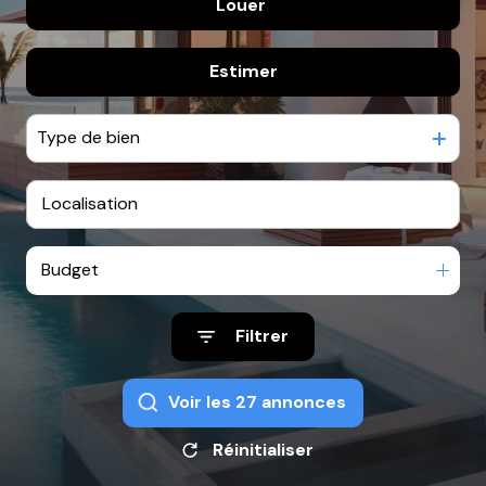
Louer
De l'ancien
BIENS
De l'immo pro
VENDUS
Estimer
à l'année
NOTRE
De l'immo pro
AGENCE
Type de bien
CONTACT
Budget
Filtrer
Voir les
27
annonces
Réinitialiser