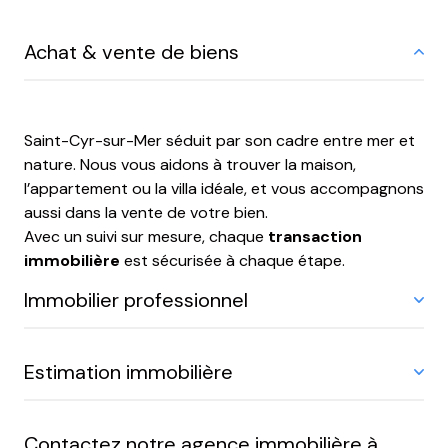
Achat & vente de biens
Saint-Cyr-sur-Mer séduit par son cadre entre mer et
nature. Nous vous aidons à trouver la maison,
l’appartement ou la villa idéale, et vous accompagnons
aussi dans la vente de votre bien.
Avec un suivi sur mesure, chaque
transaction
immobilière
est sécurisée à chaque étape.
Immobilier professionnel
Estimation immobilière
Commerçants, entrepreneurs, investisseurs : notre
équipe vous conseille pour trouver un local, bureau ou
commerce adapté à vos besoins. L’
immobilier
Contactez notre agence immobilière à