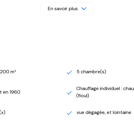
En savoir plus
n.
la piscine.
d garage de 85m² et vaste abris voitures cave à vin au sous-so
hantera par son confort et son espace de bien-être, à l’abris 
à 3 minutes à pieds, les écoles les gymnases, commerce alimen
hes,
1 200 m²
5 chambre(s)
aul Ricard.
ncement valide demandé.
Chauffage individuel : cha
t en 1960
(fioul)
€
(x)
vue dégagée, et lointaine
logement 0kWh
de votre logement et pour une utilisation standard sur 5 usag