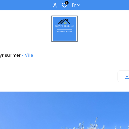
0
Fr
cyr sur mer
Villa