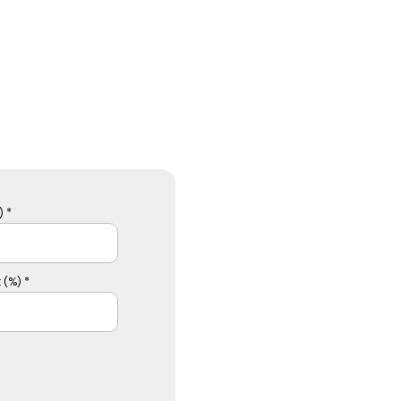
 *
 (%) *