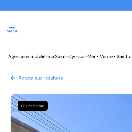
Menu
Agence immobilière à Saint-Cyr-sur-Mer
Vente
Saint 
ACCUEIL
VENTES
Retour aux résultats
IMMOBILIER
PROFFESSIONNEL
Prix en baisse
IMMOBILIER
NEUF
NOS