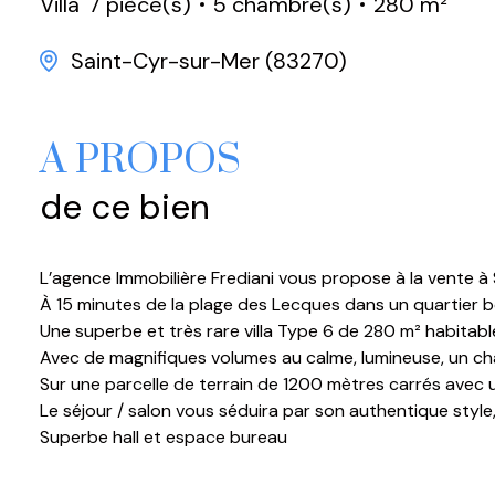
Villa
7 pièce(s)
5 chambre(s)
280 m²
Saint-Cyr-sur-Mer (83270)
A PROPOS
de ce bien
L’agence Immobilière Frediani vous propose à la vente 
À 15 minutes de la plage des Lecques dans un quartier bo
Une superbe et très rare villa Type 6 de 280 m² habitable
Avec de magnifiques volumes au calme, lumineuse, un ch
Sur une parcelle de terrain de 1200 mètres carrés avec 
Le séjour / salon vous séduira par son authentique style,
Superbe hall et espace bureau
5 chambres confortables avec 3 salle de douche et 3 WC
Vous allez apprécier une confortable et accueillante ter