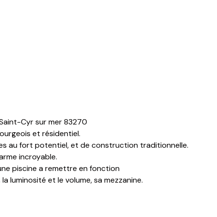
à Saint-Cyr sur mer 83270
urgeois et résidentiel.
s au fort potentiel, et de construction traditionnelle.
arme incroyable.
une piscine a remettre en fonction
 la luminosité et le volume, sa mezzanine.
, 1 salle de bains avec douche et WC.
rasse couverte type vérranda accessible depuis le séjour et la