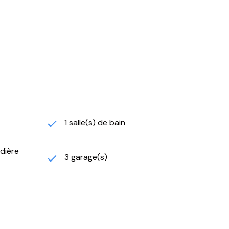
l vous séduiront.
des regards, une visite s’impose.
taire et pharmacie et la place du village le marché
1 salle(s) de bain
udière
3 garage(s)
es (chauffage, eau chaude sanitaire, climatisation,